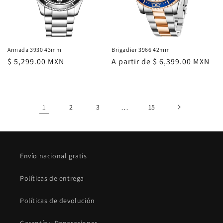
Armada 3930 43mm
Brigadier 3966 42mm
Precio
$ 5,299.00 MXN
Precio
A partir de $ 6,399.00 MXN
habitual
habitual
1
2
3
…
15
Envío nacional gratis
Políticas de entrega
Políticas de devolución