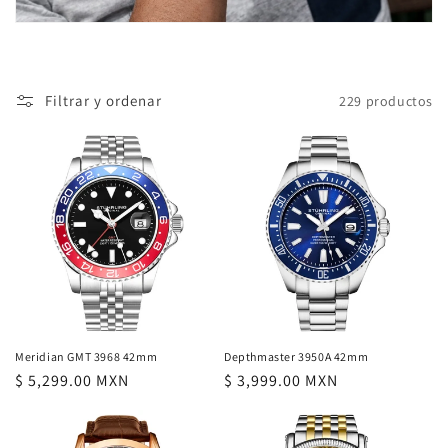
n
:
Filtrar y ordenar
229 productos
Meridian GMT 3968 42mm
Depthmaster 3950A 42mm
Precio
$ 5,299.00 MXN
Precio
$ 3,999.00 MXN
habitual
habitual