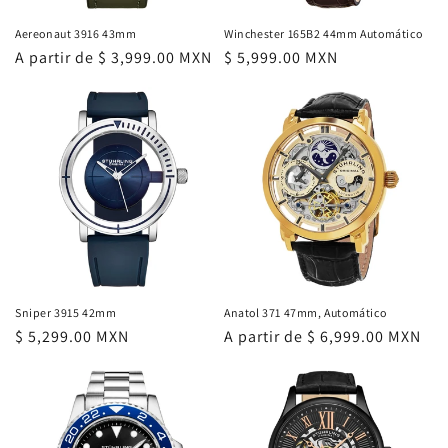
Aereonaut 3916 43mm
Winchester 165B2 44mm Automático
Precio
A partir de $ 3,999.00 MXN
Precio
$ 5,999.00 MXN
habitual
habitual
Sniper 3915 42mm
Anatol 371 47mm, Automático
Precio
$ 5,299.00 MXN
Precio
A partir de $ 6,999.00 MXN
habitual
habitual