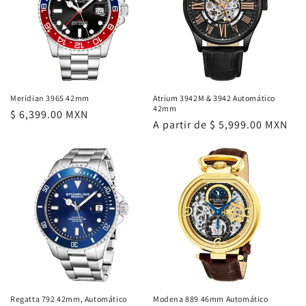
Meridian 3965 42mm
Atrium 3942M & 3942 Automático
42mm
Precio
$ 6,399.00 MXN
Precio
A partir de $ 5,999.00 MXN
habitual
habitual
Regatta 792 42mm, Automático
Modena 889 46mm Automático