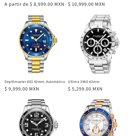
Precio
A partir de $ 8,999.00 MXN
Precio
$ 10,999.00 MXN
habitual
habitual
Depthmaster 883 42mm, Automático
Ultima 3960 42mm
Precio
$ 9,999.00 MXN
Precio
$ 5,299.00 MXN
habitual
habitual