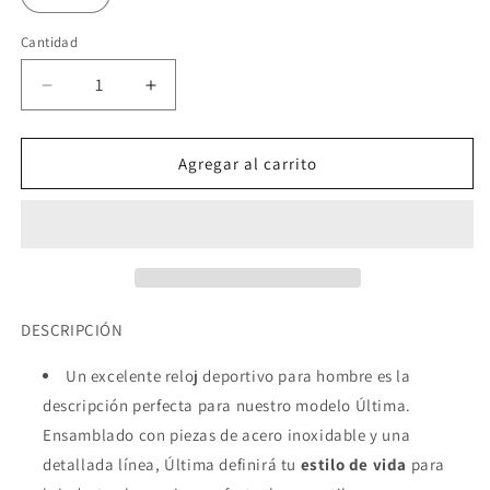
Cantidad
Cantidad
Reducir
Aumentar
cantidad
cantidad
para
para
Ultima
Ultima
Agregar al carrito
3960
3960
42mm
42mm
DESCRIPCIÓN
Un excelente reloj deportivo para hombre es la
descripción perfecta para nuestro modelo Última.
Ensamblado con piezas de acero inoxidable y una
detallada línea, Última definirá tu
estilo de vida
para