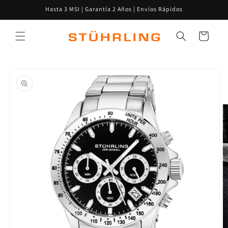
Ir
Hasta 3 MSI | Garantía 2 Años | Envíos Rápidos
directamente
al contenido
Carrito
Ir
directamente
a la
información
del producto