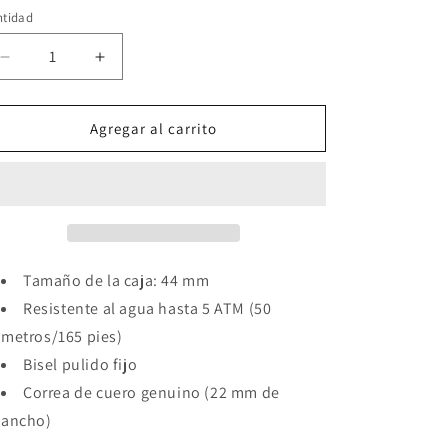
ntidad
ntidad
Reducir
Aumentar
cantidad
cantidad
para
para
Classic
Classic
Agregar al carrito
3992
3992
44mm
44mm
Tamaño de la caja: 44 mm
Resistente al agua hasta 5 ATM (50
metros/165 pies)
Bisel pulido fijo
Correa de cuero genuino (22 mm de
ancho)