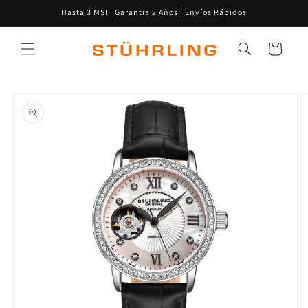
Ir
Hasta 3 MSI | Garantía 2 Años | Envíos Rápidos
directamente
al contenido
Carrito
Ir
directamente
a la
información
del producto