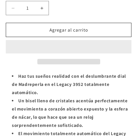
Reducir
Aumentar
cantidad
cantidad
para
para
Elizabeth
Elizabeth
Agregar al carrito
3952
3952
34mm,
34mm,
Automático
Automático
Haz tus sueños realidad con el deslumbrante dial
de Madreperla en el Legacy 3952 totalmente
automático.
Un bisel lleno de cristales acentúa perfectamente
el movimiento a corazón abierto expuesto y la esfera
de nácar, lo que hace que sea un reloj
sorprendentemente sofisticado.
El movimiento totalmente automático del Legacy