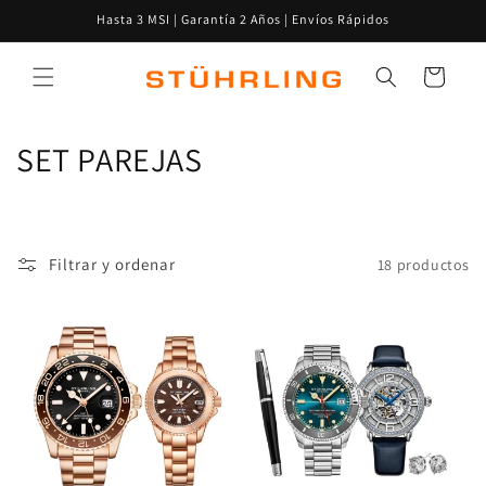
Ir
Hasta 3 MSI | Garantía 2 Años | Envíos Rápidos
directamente
al contenido
Carrito
C
SET PAREJAS
o
l
Filtrar y ordenar
18 productos
e
c
c
i
ó