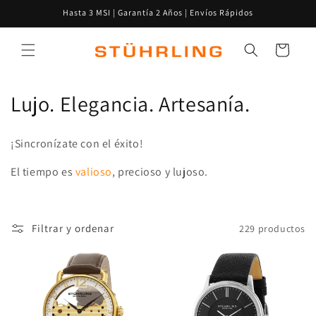
Ir
Hasta 3 MSI | Garantía 2 Años | Envíos Rápidos
directamente
al contenido
Carrito
C
Lujo. Elegancia. Artesanía.
o
¡Sincronízate con el éxito!
l
El tiempo es
valioso
, precioso y lujoso.
e
c
Filtrar y ordenar
229 productos
c
i
ó