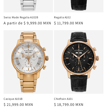
Swiss Made Regalia A102B
Regalia A102
Precio
A partir de $ 9,999.00 MXN
Precio
$ 11,799.00 MXN
habitual
habitual
Cacique A101B
Chieftain A101
Precio
$ 21,999.00 MXN
Precio
$ 18,799.00 MXN