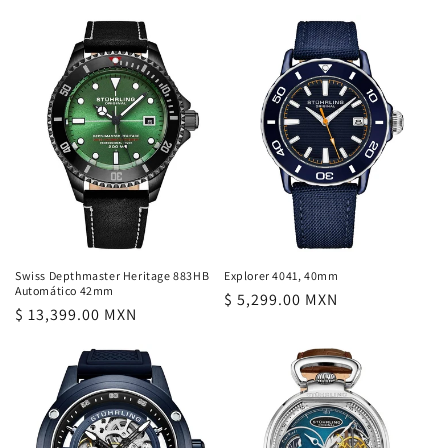
habitual
habitual
Swiss Depthmaster Heritage 883HB
Explorer 4041, 40mm
Automático 42mm
Precio
$ 5,299.00 MXN
Precio
$ 13,399.00 MXN
habitual
habitual