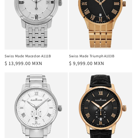
Swiss Made Macedon A111B
Swiss Made Triumph A103B
Precio
$ 13,999.00 MXN
Precio
$ 9,999.00 MXN
habitual
habitual