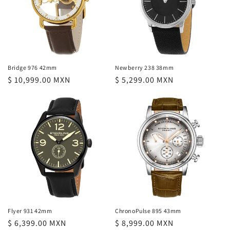
n
:
Bridge 976 42mm
Newberry 238 38mm
Precio
$ 10,999.00 MXN
Precio
$ 5,299.00 MXN
habitual
habitual
Flyer 931 42mm
ChronoPulse 895 43mm
Precio
$ 6,399.00 MXN
Precio
$ 8,999.00 MXN