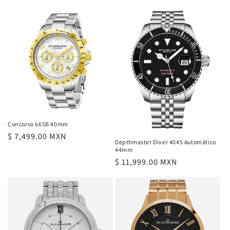
habitual
habitual
Concorso 665B 40mm
Precio
$ 7,499.00 MXN
Depthmaster Diver 4045 Automático
habitual
44mm
Precio
$ 11,999.00 MXN
habitual