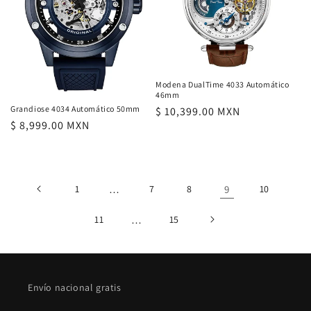
Modena DualTime 4033 Automático
46mm
Grandiose 4034 Automático 50mm
Precio
$ 10,399.00 MXN
Precio
$ 8,999.00 MXN
habitual
habitual
1
…
7
8
9
10
11
…
15
Envío nacional gratis